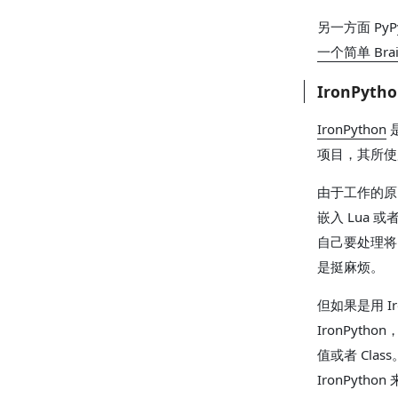
另一方面 P
一个简单 Brai
IronPyth
IronPython
是
项目，其所使用的
由于工作的原因
嵌入 Lua
自己要处理将 
是挺麻烦。
但如果是用 I
IronPyth
值或者 Clas
IronPyth