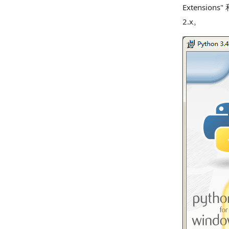
Extension
2.x。