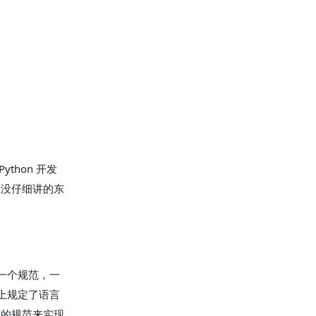
ython 开发
里没仔细讲的东
是一个规范，一
本上规定了语言
言的规范来实现