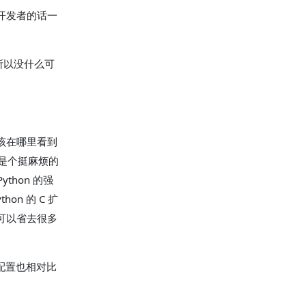
t 开发者的话一
所以没什么可
应该在哪里看到
话是个挺麻烦的
thon 的强
on 的 C 扩
就可以省去很多
的配置也相对比