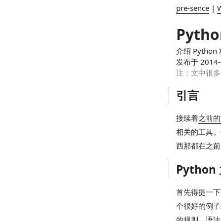
pre-sence
|
W
Pyth
介绍 Pyth
发布于 2014-
注：文中很多
引言
接续着
之前的
相关的工具。
西那都在之前
Pytho
首先得提一下 
个很好的例子就
的规则，语法