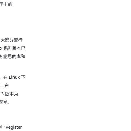
库中的
是大部分流行
.x 系列版本已
些有意思的库和
 Linux 下
上在
.3 版本为
非常简单。
egister