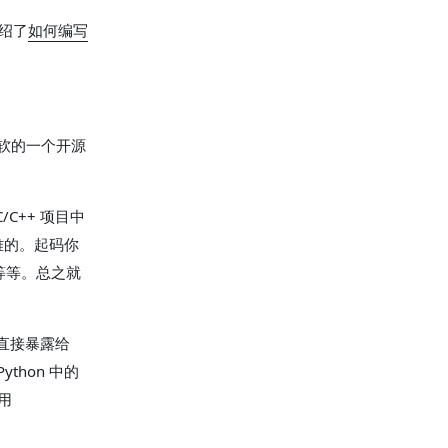
介绍了
如何编写
微软的一个开源
/C++ 项目中
难的。起码你
常等等。总之就
以直接暴露给
ython 中的
以用